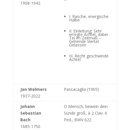
1908-1942
I. Rasche, energische
Halbe
II. Einleitung: Sehr
erregte Achtel, dabei
Tei im Zeitmaß –
Gehende Viertel.
Gelassen
III. Recht geschwinde
Achtel
Jan Welmers
Passacaglia (1965)
1937-2022
Johann
O Mensch, bewein dein
Sebastian
Sünde groß, à 2 Clav. è
Bach
Ped., BWV 622
1685-1750